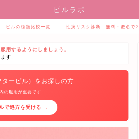
ピルラボ
ピルの種類比較一覧
性病リスク診断｜無料・匿名で
ら服用するようにしましょう。
います」
フターピル）をお探しの方
以内の服用が重要です
ルで処方を受ける →