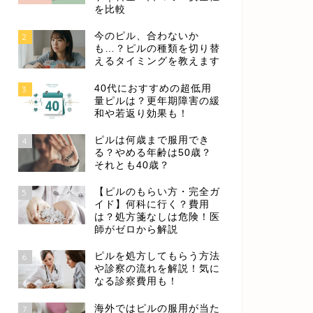
を比較
今のピル、合わないか
2
も…？ピルの種類を切り替
えるタイミングを教えます
40代におすすめの超低用
3
量ピルは？更年期障害の緩
和や若返り効果も！
ピルは何歳まで服用でき
4
る？やめる年齢は50歳？
それとも40歳？
【ピルのもらい方・完全ガ
5
イド】何科に行く？費用
は？処方箋なしは危険！医
師がゼロから解説
ピルを処方してもらう方法
6
や診察の流れを解説！気に
なる診察費用も！
海外ではピルの服用が当た
7