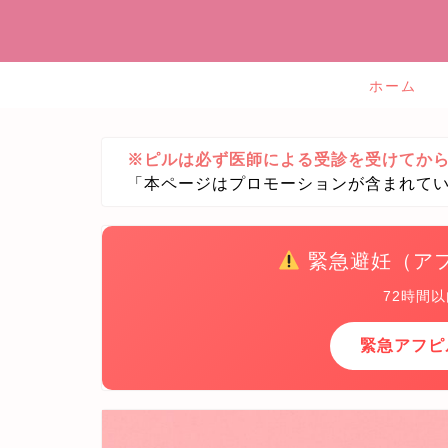
ホーム
※ピルは必ず医師による受診を受けてか
「本ページはプロモーションが含まれて
緊急避妊（ア
72時間
緊急アフピ