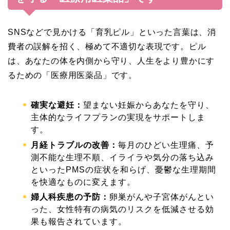
SNSなどで見かける「育乳ピル」といった言葉は、消
費者の誤解を招く、極めて不適切な表現です。ピル
は、あなたの体を内側から守り、人生をより豊かにす
るための「医療用医薬品」です。
確実な避妊：
望まない妊娠からあなたを守り、
主体的なライフプランの実現をサポートしま
す。
月経トラブルの改善：
毎月のひどい生理痛、予
測不能な生理不順、イライラや気分の落ち込み
といったPMSの症状を和らげ、憂鬱な生理期間
を快適なものに変えます。
婦人科疾患の予防：
卵巣がんや子宮体がんとい
った、女性特有の病気のリスクを低減させる効
果も報告されています。