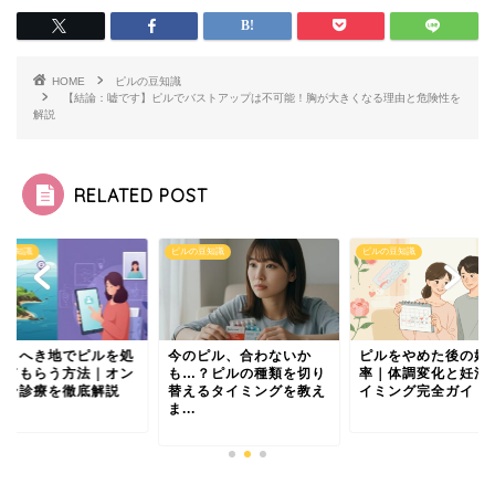
HOME
ピルの豆知識
【結論：嘘です】ピルでバストアップは不可能！胸が大きくなる理由と危険性を
解説
RELATED POST
の豆知識
ピルの豆知識
ピルの豆知識
島・へき地でピルを処
今のピル、合わないか
ピルをやめた後の妊
してもらう方法｜オン
も…？ピルの種類を切り
率｜体調変化と妊活
イン診療を徹底解説
替えるタイミングを教え
イミング完全ガイド
ま...