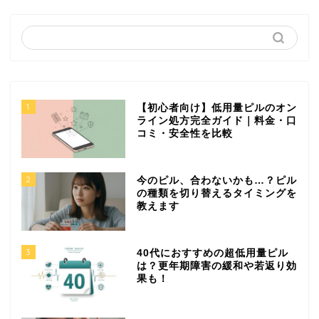
1
【初心者向け】低用量ピルのオン
ライン処方完全ガイド｜料金・口
コミ・安全性を比較
2
今のピル、合わないかも…？ピル
の種類を切り替えるタイミングを
教えます
3
40代におすすめの超低用量ピル
は？更年期障害の緩和や若返り効
果も！