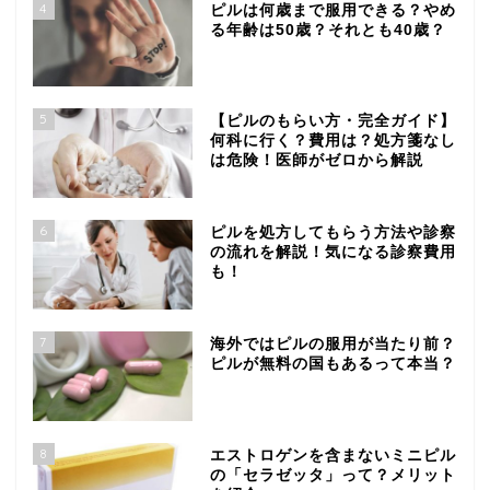
4
ピルは何歳まで服用できる？やめ
る年齢は50歳？それとも40歳？
5
【ピルのもらい方・完全ガイド】
何科に行く？費用は？処方箋なし
は危険！医師がゼロから解説
6
ピルを処方してもらう方法や診察
の流れを解説！気になる診察費用
も！
7
海外ではピルの服用が当たり前？
ピルが無料の国もあるって本当？
8
エストロゲンを含まないミニピル
の「セラゼッタ」って？メリット