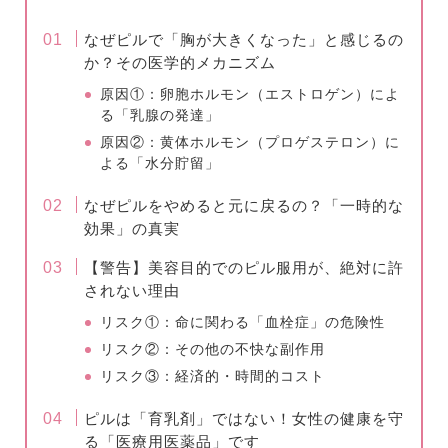
なぜピルで「胸が大きくなった」と感じるの
か？その医学的メカニズム
原因①：卵胞ホルモン（エストロゲン）によ
る「乳腺の発達」
原因②：黄体ホルモン（プロゲステロン）に
よる「水分貯留」
なぜピルをやめると元に戻るの？「一時的な
効果」の真実
【警告】美容目的でのピル服用が、絶対に許
されない理由
リスク①：命に関わる「血栓症」の危険性
リスク②：その他の不快な副作用
リスク③：経済的・時間的コスト
ピルは「育乳剤」ではない！女性の健康を守
る「医療用医薬品」です