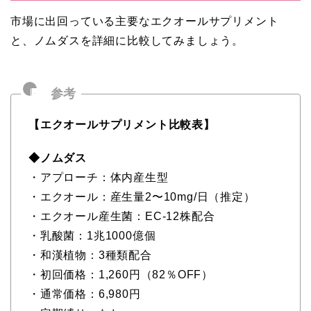
市場に出回っている主要なエクオールサプリメント
と、ノムダスを詳細に比較してみましょう。
【エクオールサプリメント比較表】
◆ノムダス
・アプローチ：体内産生型
・エクオール：産生量2〜10mg/日（推定）
・エクオール産生菌：EC-12株配合
・乳酸菌：1兆1000億個
・和漢植物：3種類配合
・初回価格：1,260円（82％OFF）
・通常価格：6,980円