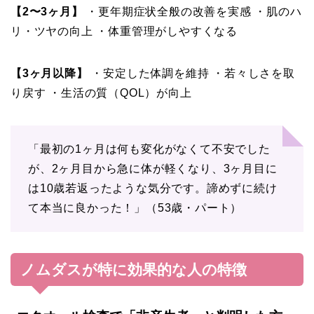
【2〜3ヶ月】
・更年期症状全般の改善を実感 ・肌のハ
リ・ツヤの向上 ・体重管理がしやすくなる
【3ヶ月以降】
・安定した体調を維持 ・若々しさを取
り戻す ・生活の質（QOL）が向上
「最初の1ヶ月は何も変化がなくて不安でした
が、2ヶ月目から急に体が軽くなり、3ヶ月目に
は10歳若返ったような気分です。諦めずに続け
て本当に良かった！」（53歳・パート）
ノムダスが特に効果的な人の特徴