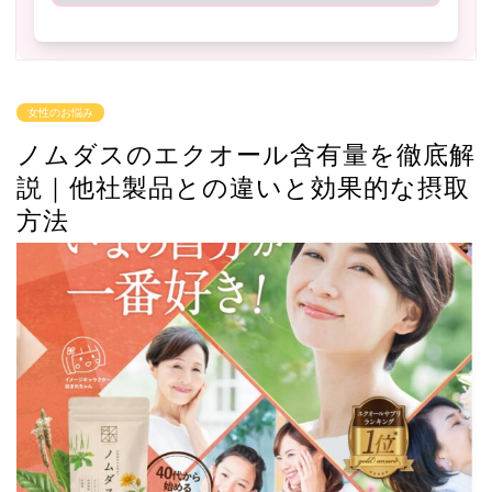
女性のお悩み
ノムダスのエクオール含有量を徹底解
説｜他社製品との違いと効果的な摂取
方法