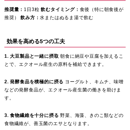
推奨量：
1日3粒
飲むタイミング：
食後（特に朝食後が
推奨）
飲み方：
水またはぬるま湯で飲む
効果を高める5つの工夫
1. 大豆製品と一緒に摂取
朝食に納豆や豆腐を加えるこ
とで、エクオール産生の原料を補給できます。
2. 発酵食品を積極的に摂る
ヨーグルト、キムチ、味噌
などの発酵食品が、エクオール産生菌の働きを助けま
す。
3. 食物繊維を十分に摂る
野菜、海藻、きのこ類などの
食物繊維が、善玉菌のエサとなります。