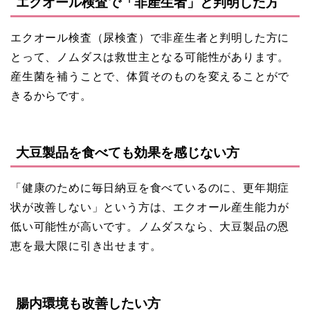
エクオール検査で「非産生者」と判明した方
エクオール検査（尿検査）で非産生者と判明した方に
とって、ノムダスは救世主となる可能性があります。
産生菌を補うことで、体質そのものを変えることがで
きるからです。
大豆製品を食べても効果を感じない方
「健康のために毎日納豆を食べているのに、更年期症
状が改善しない」という方は、エクオール産生能力が
低い可能性が高いです。ノムダスなら、大豆製品の恩
恵を最大限に引き出せます。
腸内環境も改善したい方