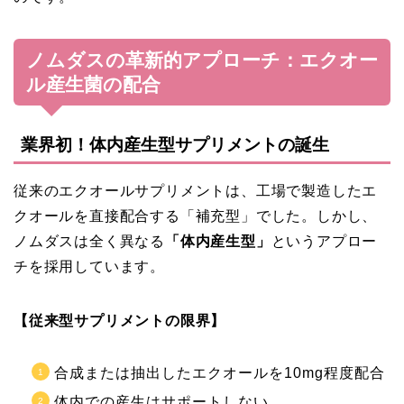
ノムダスの革新的アプローチ：エクオー
ル産生菌の配合
業界初！体内産生型サプリメントの誕生
従来のエクオールサプリメントは、工場で製造したエ
クオールを直接配合する「補充型」でした。しかし、
ノムダスは全く異なる
「体内産生型」
というアプロー
チを採用しています。
【従来型サプリメントの限界】
合成または抽出したエクオールを10mg程度配合
体内での産生はサポートしない