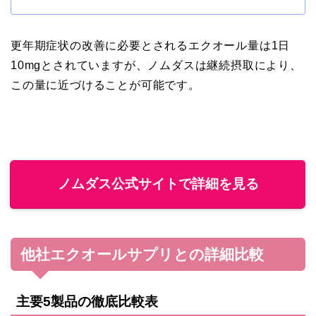
更年期症状の改善に必要とされるエクオール量は1日
10mgとされていますが、ノムダスは継続摂取により、
この量に近づけることが可能です。
ノムダス公式サイトで詳細を見る
他社エクオールサプリとの詳細比較
主要5製品の徹底比較表