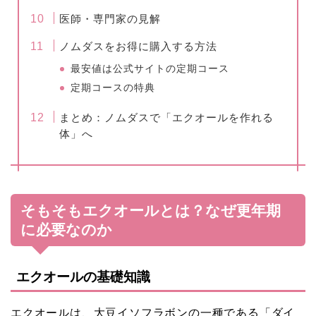
医師・専門家の見解
ノムダスをお得に購入する方法
最安値は公式サイトの定期コース
定期コースの特典
まとめ：ノムダスで「エクオールを作れる
体」へ
そもそもエクオールとは？なぜ更年期
に必要なのか
エクオールの基礎知識
エクオールは、大豆イソフラボンの一種である「ダイ