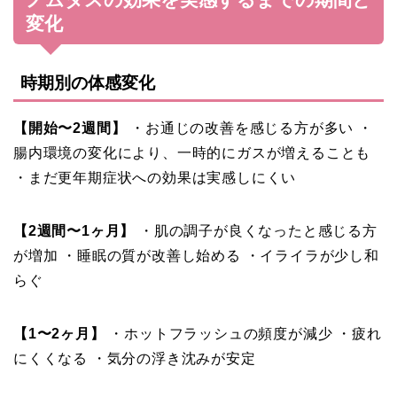
変化
時期別の体感変化
【開始〜2週間】
・お通じの改善を感じる方が多い ・
腸内環境の変化により、一時的にガスが増えることも
・まだ更年期症状への効果は実感しにくい
【2週間〜1ヶ月】
・肌の調子が良くなったと感じる方
が増加 ・睡眠の質が改善し始める ・イライラが少し和
らぐ
【1〜2ヶ月】
・ホットフラッシュの頻度が減少 ・疲れ
にくくなる ・気分の浮き沈みが安定