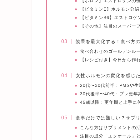
【ボロン】エストロゲンの
【ビタミンE】ホルモン分泌
【ビタミンB6】エストロゲ
【その他】注目のスーパー
効果を最大化する！食べ方
食べ合わせのゴールデンル
【レシピ付き】今日から作
女性ホルモンの変化を感じ
20代〜30代前半：PMSや
30代後半〜40代：プレ更年
45歳以降：更年期と上手に
食事だけでは難しい？サプ
こんな方はサプリメントの
注目の成分「エクオール」