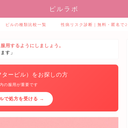
ピルラボ
ピルの種類比較一覧
性病リスク診断｜無料・匿名で
ら服用するようにしましょう。
います」
フターピル）をお探しの方
以内の服用が重要です
ルで処方を受ける →