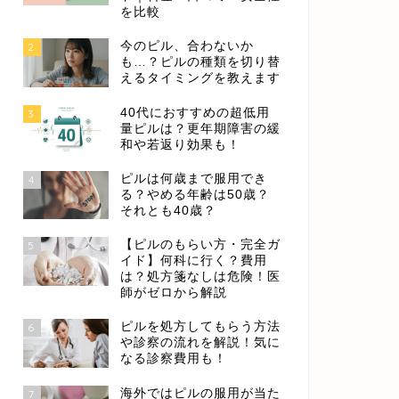
を比較
今のピル、合わないか
2
も…？ピルの種類を切り替
えるタイミングを教えます
40代におすすめの超低用
3
量ピルは？更年期障害の緩
和や若返り効果も！
ピルは何歳まで服用でき
4
る？やめる年齢は50歳？
それとも40歳？
【ピルのもらい方・完全ガ
5
イド】何科に行く？費用
は？処方箋なしは危険！医
師がゼロから解説
ピルを処方してもらう方法
6
や診察の流れを解説！気に
なる診察費用も！
海外ではピルの服用が当た
7