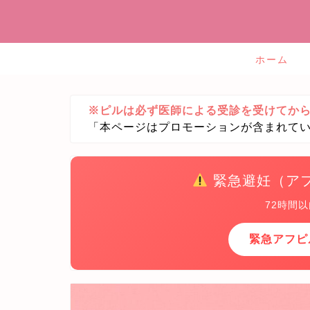
ホーム
※ピルは必ず医師による受診を受けてか
「本ページはプロモーションが含まれて
緊急避妊（ア
72時間
緊急アフピ