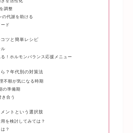
働きを活性化
を調整
ンの代謝を助ける
フード
のコツと簡単レシピ
ール
れる！ホルモンバランス応援メニュー
たら？年代別の対策法
生理不順が気になる時期
期の準備期
付き合う
リメントという選択肢
活用を検討してみては？
とは？