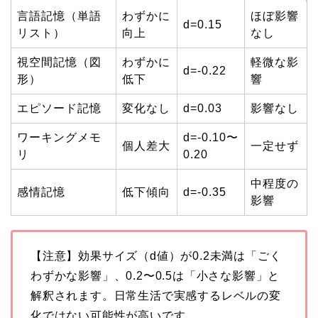
言語記憶（単語
わずかに
ほぼ影響
d=0.15
リスト）
向上
なし
視空間記憶（図
わずかに
軽微な影
d=-0.22
形）
低下
響
エピソード記憶
変化なし
d=0.03
影響なし
ワーキングメモ
d=-0.10〜
個人差大
一定せず
リ
0.20
中程度の
感情記憶
低下傾向
d=-0.35
影響
【注意】効果サイズ（d値）が0.2未満は「ごく
わずかな影響」、0.2〜0.5は「小さな影響」と
解釈されます。日常生活で実感するレベルの変
化ではない可能性が高いです。