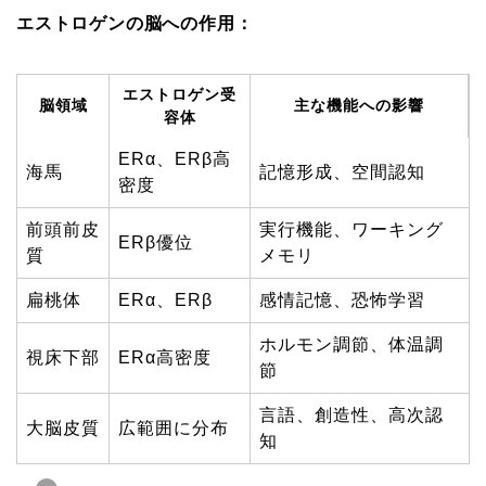
エストロゲンの脳への作用：
エストロゲン受
脳領域
主な機能への影響
容体
ERα、ERβ高
海馬
記憶形成、空間認知
密度
前頭前皮
実行機能、ワーキング
ERβ優位
質
メモリ
扁桃体
ERα、ERβ
感情記憶、恐怖学習
ホルモン調節、体温調
視床下部
ERα高密度
節
言語、創造性、高次認
大脳皮質
広範囲に分布
知