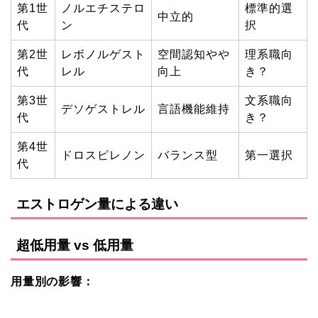
第1世
ノルエチステロ
標準的選
中立的
代
ン
択
第2世
レボノルゲスト
空間認知やや
理系職向
代
レル
向上
き？
第3世
文系職向
デソゲストレル
言語機能維持
代
き？
第4世
ドロスピレノン
バランス型
第一選択
代
エストロゲン量による違い
超低用量 vs 低用量
用量別の影響：