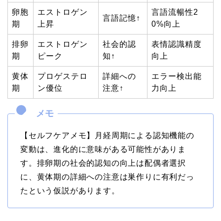
卵胞
エストロゲン
言語流暢性2
言語記憶↑
期
上昇
0%向上
排卵
エストロゲン
社会的認
表情認識精度
期
ピーク
知↑
向上
黄体
プロゲステロ
詳細への
エラー検出能
期
ン優位
注意↑
力向上
【セルフケアメモ】月経周期による認知機能の
変動は、進化的に意味がある可能性がありま
す。排卵期の社会的認知の向上は配偶者選択
に、黄体期の詳細への注意は巣作りに有利だっ
たという仮説があります。