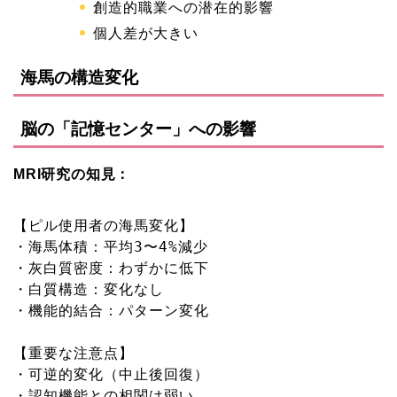
創造的職業への潜在的影響
個人差が大きい
海馬の構造変化
脳の「記憶センター」への影響
MRI研究の知見：
【ピル使用者の海馬変化】

・海馬体積：平均
3
〜
4
%減少
・灰白質密度：わずかに低下

・白質構造：変化なし

・機能的結合：パターン変化

【重要な注意点】

・可逆的変化（中止後回復）

・認知機能との相関は弱い
