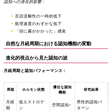
認知への潜在的影響：
言語流暢性の一時的低下
処理速度のわずかな低下
「頭に霧がかかった」感覚
自然な月経周期における認知機能の変動
進化的視点から見た認知の波
月経周期と認知パフォーマンス：
優位な認知
周期
ホルモン状態
研究結果
機能
月経
低エストロゲ
男性的認知パ
空間認知↑
期
ン
ターン