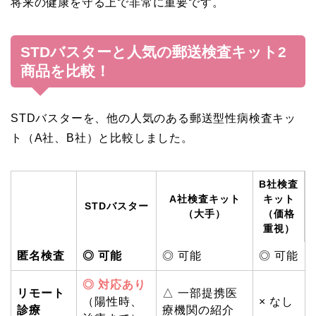
将来の健康を守る上で非常に重要です。
STDバスターと人気の郵送検査キット2
商品を比較！
STDバスターを、他の人気のある郵送型性病検査キッ
ト（A社、B社）と比較しました。
B社検査
A社検査キット
キット
STDバスター
（大手）
（価格
重視）
匿名検査
◎ 可能
◎ 可能
◎ 可能
◎ 対応あり
リモート
△ 一部提携医
（陽性時、
× なし
診療
療機関の紹介