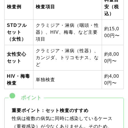
検査例
検査項目
安（税
込）
STDフル
クラミジア・淋病（咽頭・性
約15,0
セット
器）、HIV、梅毒、など主要
00円〜
（女性）
項目
クラミジア・淋病（性器）、
女性安心
約8,00
カンジダ、トリコモナス、な
セット
0円〜
ど
HIV・梅毒
約4,00
単独検査
検査
0円〜
重要ポイント：セット検査のすすめ
性病は複数の病気に同時に感染しているケース
（重複感染）が少なくありません。そのため、