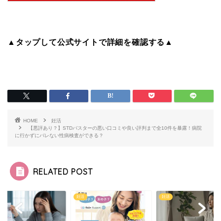
▲タップして公式サイトで詳細を確認する▲
HOME
妊活
【悪評あり？】STDバスターの悪い口コミや良い評判まで全10件を暴露！病院
に行かずにバレない性病検査ができる？
RELATED POST
妊活
妊活