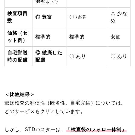
治療まで）
検査項目
△ 少な
◎ 豊富
〇 標準
数
め
価格（セ
標準的
標準的
安価
ット例）
自宅郵送
◎ 徹底した
〇 あり
〇 あり
時の配慮
配慮
＜比較結果＞
郵送検査の利便性（匿名性、自宅完結）については、
どのサービスもクリアしています。
しかし、STDバスターは、
「検査後のフォロー体制」