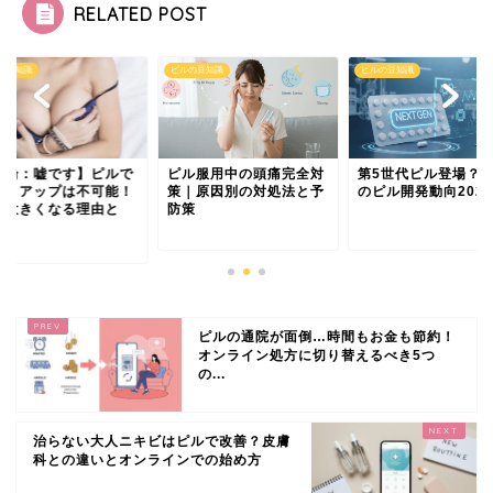
RELATED POST
の豆知識
ピルの豆知識
ピルの豆知識
結論：嘘です】ピルで
ピル服用中の頭痛完全対
第5世代ピル登場？
ストアップは不可能！
策｜原因別の対処法と予
のピル開発動向2025
が大きくなる理由と
防策
.
ピルの通院が面倒…時間もお金も節約！
オンライン処方に切り替えるべき5つ
の...
治らない大人ニキビはピルで改善？皮膚
科との違いとオンラインでの始め方