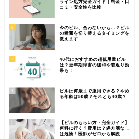
ライン処方完全ガイド｜料金・口
コミ・安全性を比較
2
今のピル、合わないかも…？ピル
の種類を切り替えるタイミングを
教えます
3
40代におすすめの超低用量ピル
は？更年期障害の緩和や若返り効
果も！
4
ピルは何歳まで服用できる？やめ
る年齢は50歳？それとも40歳？
5
【ピルのもらい方・完全ガイド】
何科に行く？費用は？処方箋なし
は危険！医師がゼロから解説