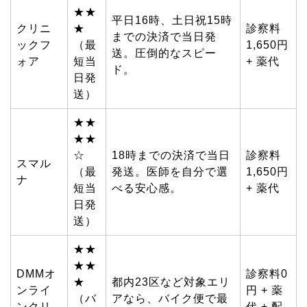
★★
平日16時、土日祝15時
クリニ
★
診察料
までの決済で当日発
ックフ
（最
1,650円
送。圧倒的なスピー
ォア
短当
+ 薬代
ド。
日発
送）
★★
★★
☆
18時までの決済で当日
診察料
スマル
（最
発送。医師を自分で選
1,650円
ナ
短当
べる安心感。
+ 薬代
日発
送）
★★
★★
DMMオ
診察料0
★
都内23区など対象エリ
ンライ
円 + 薬
（バ
アなら、バイク便で最
ンクリ
代 + 配