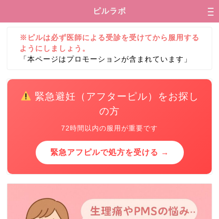
ピルラボ
※ピルは必ず医師による受診を受けてから服用する
ようにしましょう。
「本ページはプロモーションが含まれています」
緊急避妊（アフターピル）をお探し
の方
72時間以内の服用が重要です
緊急アフピルで処方を受ける →