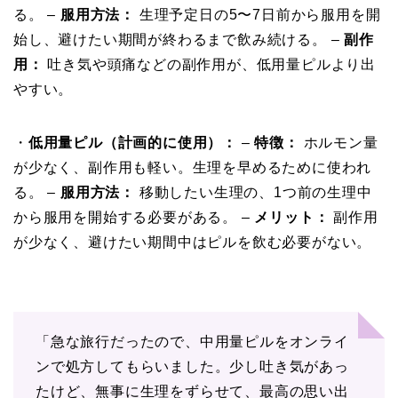
る。 –
服用方法：
生理予定日の5〜7日前から服用を開
始し、避けたい期間が終わるまで飲み続ける。 –
副作
用：
吐き気や頭痛などの副作用が、低用量ピルより出
やすい。
・
低用量ピル（計画的に使用）：
–
特徴：
ホルモン量
が少なく、副作用も軽い。生理を早めるために使われ
る。 –
服用方法：
移動したい生理の、1つ前の生理中
から服用を開始する必要がある。 –
メリット：
副作用
が少なく、避けたい期間中はピルを飲む必要がない。
「急な旅行だったので、中用量ピルをオンライ
ンで処方してもらいました。少し吐き気があっ
たけど、無事に生理をずらせて、最高の思い出