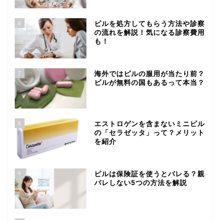
6
ピルを処方してもらう方法や診察
の流れを解説！気になる診察費用
も！
7
海外ではピルの服用が当たり前？
ピルが無料の国もあるって本当？
8
エストロゲンを含まないミニピル
の「セラゼッタ」って？メリット
を紹介
9
ピルは保険証を使うとバレる？親
バレしない5つの方法を解説