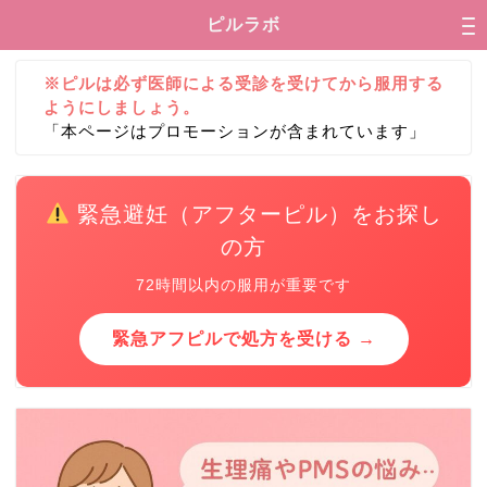
ピルラボ
※ピルは必ず医師による受診を受けてから服用する
ようにしましょう。
「本ページはプロモーションが含まれています」
緊急避妊（アフターピル）をお探し
の方
72時間以内の服用が重要です
緊急アフピルで処方を受ける →