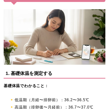
1. 基礎体温を測定する
基礎体温でわかること：
低温期（月経〜排卵前）：36.2〜36.5℃
高温期（排卵後〜月経前）：36.7〜37.0℃