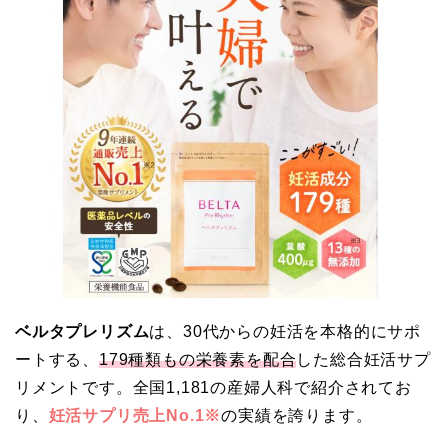
ベルタプレリズム
は、30代からの妊活を本格的にサポ
ートする、
179種類もの栄養素を配合
した総合妊活サプ
リメントです。全国1,181の産婦人科で紹介されてお
り、
妊活サプリ売上No.1※
の実績を誇ります。