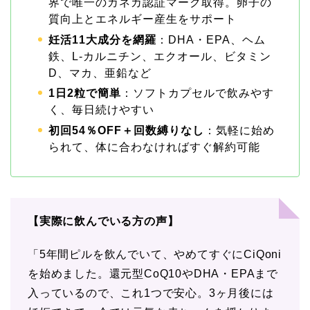
界で唯一のカネカ認証マーク取得。卵子の
質向上とエネルギー産生をサポート
妊活11大成分を網羅
：DHA・EPA、ヘム
鉄、L-カルニチン、エクオール、ビタミン
D、マカ、亜鉛など
1日2粒で簡単
：ソフトカプセルで飲みやす
く、毎日続けやすい
初回54％OFF＋回数縛りなし
：気軽に始め
られて、体に合わなければすぐ解約可能
【実際に飲んでいる方の声】
「5年間ピルを飲んでいて、やめてすぐにCiQoni
を始めました。還元型CoQ10やDHA・EPAまで
入っているので、これ1つで安心。3ヶ月後には