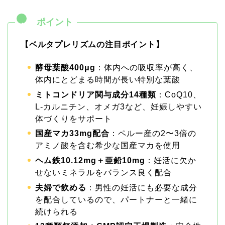
【ベルタプレリズムの注目ポイント】
酵母葉酸400μg
：体内への吸収率が高く、
体内にとどまる時間が長い特別な葉酸
ミトコンドリア関与成分14種類
：CoQ10、
L-カルニチン、オメガ3など、妊娠しやすい
体づくりをサポート
国産マカ33mg配合
：ペルー産の2〜3倍の
アミノ酸を含む希少な国産マカを使用
ヘム鉄10.12mg＋亜鉛10mg
：妊活に欠か
せないミネラルをバランス良く配合
夫婦で飲める
：男性の妊活にも必要な成分
を配合しているので、パートナーと一緒に
続けられる