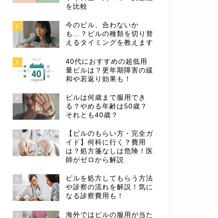
を比較
今のピル、合わないか
2
も…？ピルの種類を切り替
えるタイミングを教えます
40代におすすめの超低用
3
量ピルは？更年期障害の緩
和や若返り効果も！
ピルは何歳まで服用でき
4
る？やめる年齢は50歳？
それとも40歳？
【ピルのもらい方・完全ガ
5
イド】何科に行く？費用
は？処方箋なしは危険！医
師がゼロから解説
ピルを処方してもらう方法
6
や診察の流れを解説！気に
なる診察費用も！
海外ではピルの服用が当た
7