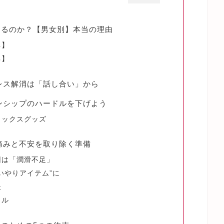
なるのか？【男女別】本当の理由
ネ】
ネ】
スレス解消は「話し合い」から
キンシップのハードルを下げよう
ラックスグッズ
】痛みと不安を取り除く準備
因は「潤滑不足」
いやりアイテム”に
夫
イル