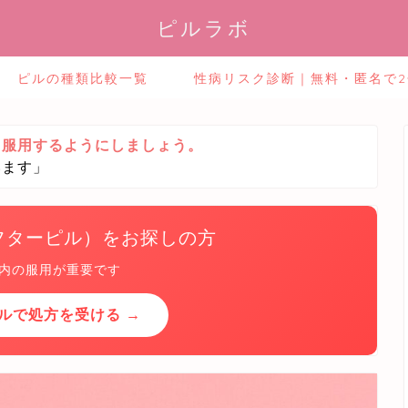
ピルラボ
ピルの種類比較一覧
性病リスク診断｜無料・匿名で
ら服用するようにしましょう。
います」
フターピル）をお探しの方
以内の服用が重要です
ルで処方を受ける →