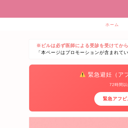
ホーム
※ピルは必ず医師による受診を受けてか
「本ページはプロモーションが含まれて
緊急避妊（ア
72時間
緊急アフピ