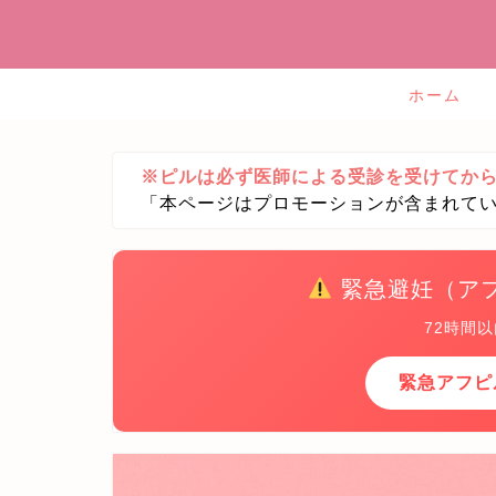
ホーム
※ピルは必ず医師による受診を受けてか
「本ページはプロモーションが含まれて
緊急避妊（ア
72時間
緊急アフピ