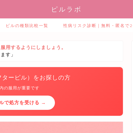
ピルラボ
ピルの種類比較一覧
性病リスク診断｜無料・匿名で
ら服用するようにしましょう。
います」
フターピル）をお探しの方
以内の服用が重要です
ルで処方を受ける →