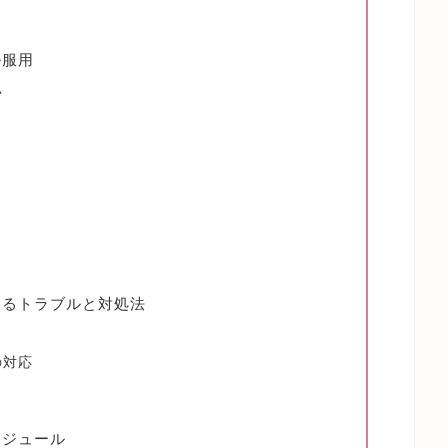
ル服用
い
ス
うるトラブルと対処法
の対応
ケジュール