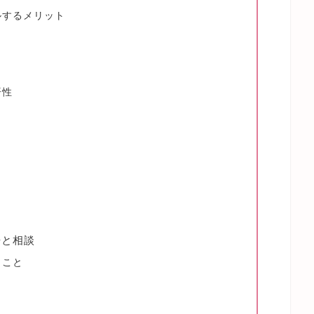
ルするメリット
済性
告と相談
きこと