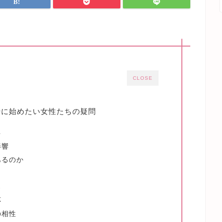
CLOSE
時に始めたい女性たちの疑問
性
影響
あるのか
点
応
の相性