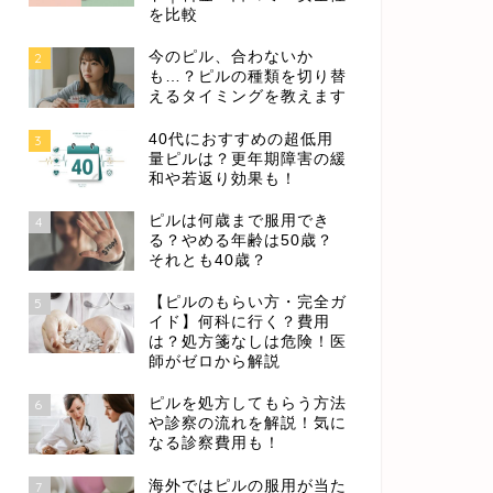
を比較
今のピル、合わないか
2
も…？ピルの種類を切り替
えるタイミングを教えます
40代におすすめの超低用
3
量ピルは？更年期障害の緩
和や若返り効果も！
ピルは何歳まで服用でき
4
る？やめる年齢は50歳？
それとも40歳？
【ピルのもらい方・完全ガ
5
イド】何科に行く？費用
は？処方箋なしは危険！医
師がゼロから解説
ピルを処方してもらう方法
6
や診察の流れを解説！気に
なる診察費用も！
海外ではピルの服用が当た
7