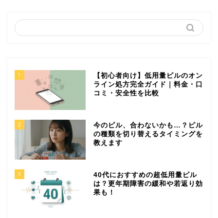
1
【初心者向け】低用量ピルのオン
ライン処方完全ガイド｜料金・口
コミ・安全性を比較
2
今のピル、合わないかも…？ピル
の種類を切り替えるタイミングを
教えます
3
40代におすすめの超低用量ピル
は？更年期障害の緩和や若返り効
果も！