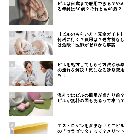
4
ピルは何歳まで服用できる？やめ
る年齢は50歳？それとも40歳？
5
【ピルのもらい方・完全ガイド】
何科に行く？費用は？処方箋なし
は危険！医師がゼロから解説
6
ピルを処方してもらう方法や診察
の流れを解説！気になる診察費用
も！
7
海外ではピルの服用が当たり前？
ピルが無料の国もあるって本当？
8
エストロゲンを含まないミニピル
の「セラゼッタ」って？メリット