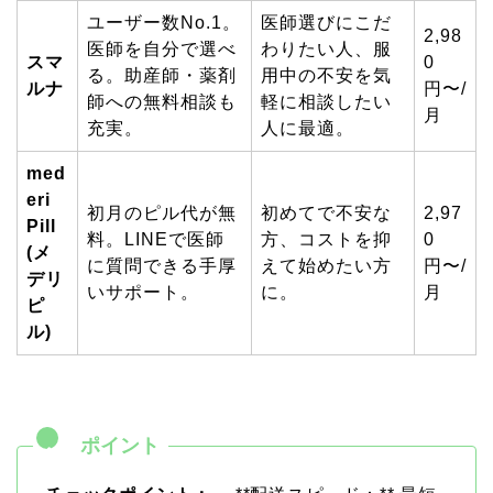
ユーザー数No.1。
医師選びにこだ
2,98
医師を自分で選べ
わりたい人、服
スマ
0
る。助産師・薬剤
用中の不安を気
ルナ
円〜/
師への無料相談も
軽に相談したい
月
充実。
人に最適。
med
eri
初月のピル代が無
初めてで不安な
2,97
Pill
料。LINEで医師
方、コストを抑
0
(メ
に質問できる手厚
えて始めたい方
円〜/
デリ
いサポート。
に。
月
ピ
ル)