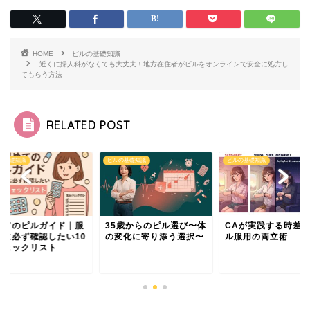
HOME
ピルの基礎知識
近くに婦人科がなくても大丈夫！地方在住者がピルをオンラインで安全に処方し
てもらう方法
RELATED POST
ピルの基礎知識
ピルの基礎知識
ピルの基礎知識
35歳からのピル選び〜体
CAが実践する時差とピ
初めてのピルガイ
の変化に寄り添う選択〜
ル服用の両立術
用前に必ず確認した
のチェックリスト