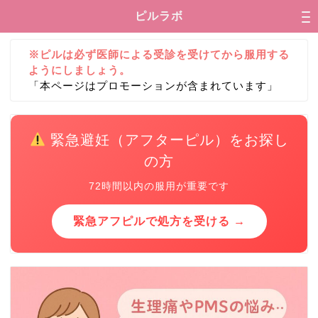
ピルラボ
※ピルは必ず医師による受診を受けてから服用する
ようにしましょう。
「本ページはプロモーションが含まれています」
緊急避妊（アフターピル）をお探し
の方
72時間以内の服用が重要です
緊急アフピルで処方を受ける →