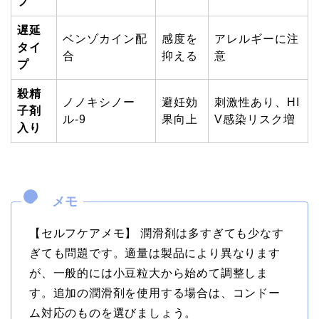
プ
遅延
ベンゾカイン配
感度を
アレルギーに注
タイ
合
抑える
意
プ
殺精
ノノキシノー
避妊効
刺激性あり、HI
子剤
ル-9
果向上
V感染リスク増
入り
【セルフケアメモ】 潤滑剤は多すぎても少なす
ぎても問題です。適量は製品により異なります
が、一般的には小豆粒大から始めて調整しま
す。追加の潤滑剤を使用する場合は、コンドー
ム対応のものを選びましょう。