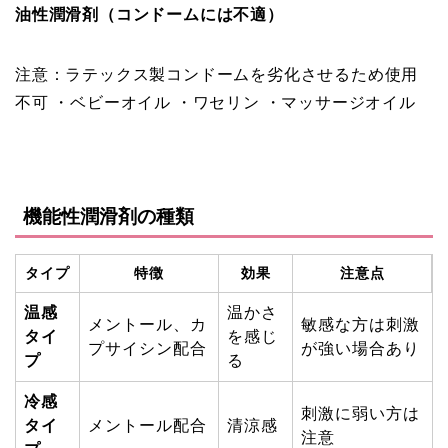
油性潤滑剤（コンドームには不適）
注意：ラテックス製コンドームを劣化させるため使用
不可 ・ベビーオイル ・ワセリン ・マッサージオイル
機能性潤滑剤の種類
タイプ
特徴
効果
注意点
温感
温かさ
メントール、カ
敏感な方は刺激
タイ
を感じ
プサイシン配合
が強い場合あり
プ
る
冷感
刺激に弱い方は
タイ
メントール配合
清涼感
注意