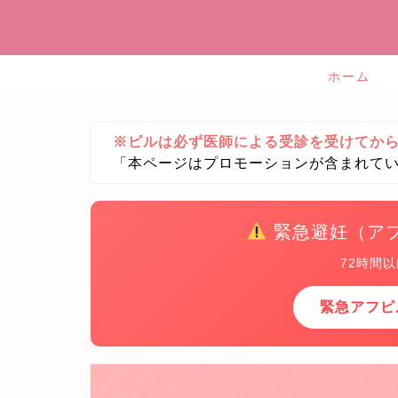
ホーム
※ピルは必ず医師による受診を受けてか
「本ページはプロモーションが含まれて
緊急避妊（ア
72時間
緊急アフピ