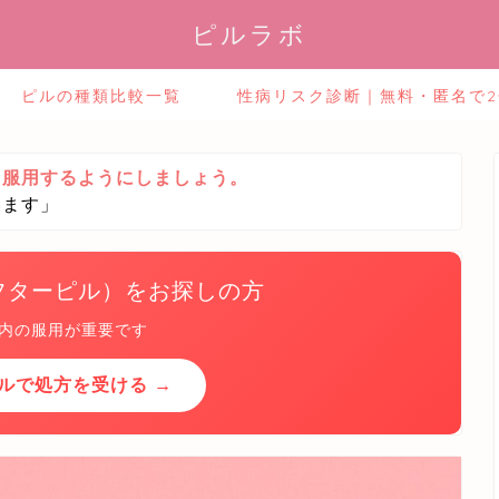
ピルラボ
ピルの種類比較一覧
性病リスク診断｜無料・匿名で
ら服用するようにしましょう。
います」
フターピル）をお探しの方
以内の服用が重要です
ルで処方を受ける →