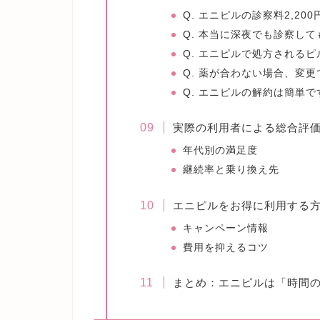
Q. エニピルの診察料2,2
Q. 本当に深夜でも診察し
Q. エニピルで処方される
Q. 薬が合わない場合、変
Q. エニピルの解約は簡単で
実際の利用者による総合評
年代別の満足度
継続率と乗り換え先
エニピルをお得に利用する
キャンペーン情報
費用を抑えるコツ
まとめ：エニピルは「時間