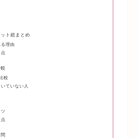
リット総まとめ
れる理由
る点
比較
比較
向いていない人
点
コツ
意点
質問