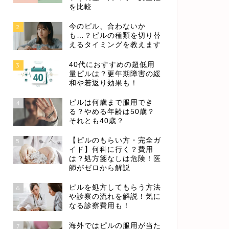
を比較
今のピル、合わないか
2
も…？ピルの種類を切り替
えるタイミングを教えます
40代におすすめの超低用
3
量ピルは？更年期障害の緩
和や若返り効果も！
ピルは何歳まで服用でき
4
る？やめる年齢は50歳？
それとも40歳？
【ピルのもらい方・完全ガ
5
イド】何科に行く？費用
は？処方箋なしは危険！医
師がゼロから解説
ピルを処方してもらう方法
6
や診察の流れを解説！気に
なる診察費用も！
海外ではピルの服用が当た
7