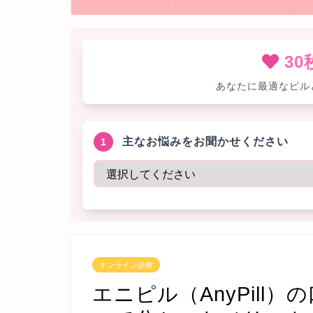
3
あなたに最適なピル
主なお悩みをお聞かせください
1
オンライン診療
エニピル（AnyPill