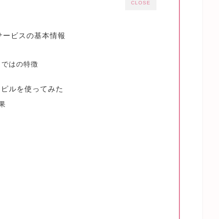
CLOSE
？サービスの基本情報
タ
らではの特徴
ニピルを使ってみた
果
判
判